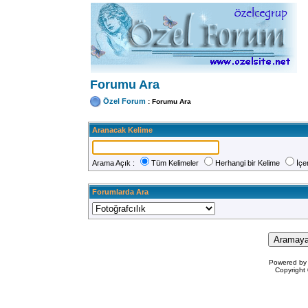
Forumu Ara
Özel Forum
: Forumu Ara
Aranacak Kelime
Arama Açık :
Tüm Kelimeler
Herhangi bir Kelime
İçe
Forumlarda Ara
Powered b
Copyrigh